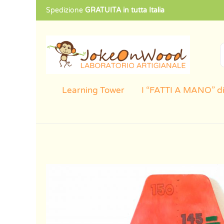
Spedizione
GRATUITA in tutta Italia
Cerca:
Learning Tower
I “FATTI A MANO” di
Metro
da
parete
ANIMALS