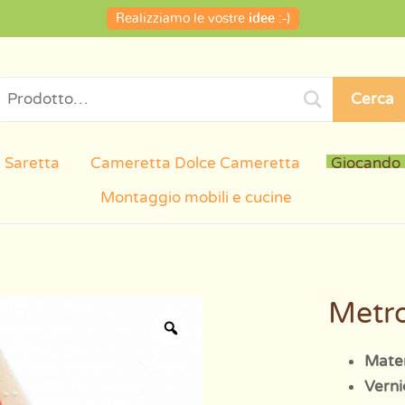
Realizziamo le vostre
idee
:-)
Cerca
 Saretta
Cameretta Dolce Cameretta
Giocando
Montaggio mobili e cucine
Metr
Mater
Verni