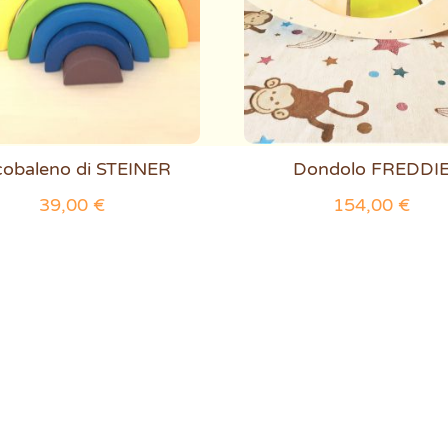
cobaleno di STEINER
Dondolo FREDDI
39,00
€
154,00
€