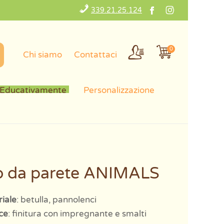
339.21.25.124
0
Chi siamo
Contattaci
 Educativamente
Personalizzazione
o da parete ANIMALS
iale
: betulla, pannolenci
ce
: finitura con impregnante e smalti