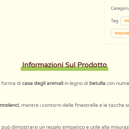
prodotto
Categori
Tag:
me
misura
Informazioni Sul Prodotto
 forma di
casa degli animali
in legno di
betulla
con numeri
nnolenci
, mentre i contorni delle finestrelle e le tacche 
 può dimostrarsi un regalo simpatico e utile alla misuraz