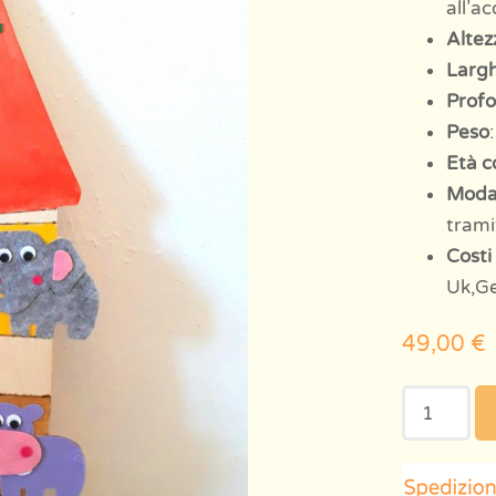
all’a
Altez
Larg
Profo
Peso
Età c
Modal
trami
Costi 
Uk,Ge
49,00
€