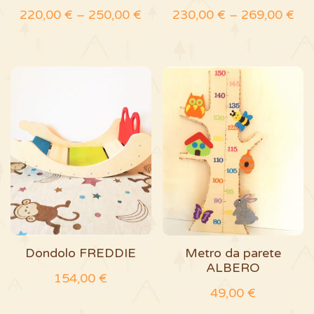
scelte
scelte
220,00
€
–
250,00
€
230,00
€
–
269,00
€
nella
nella
pagina
pagina
del
del
prodotto
prodotto
Dondolo FREDDIE
Metro da parete
ALBERO
154,00
€
49,00
€