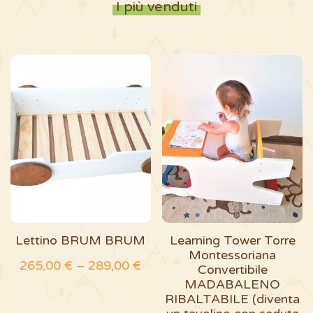
I più venduti
Questo
prodotto
ha
più
varianti.
Le
opzioni
possono
essere
Lettino BRUM BRUM
Learning Tower Torre
scelte
Montessoriana
265,00
€
–
289,00
€
Convertibile
nella
MADABALENO
pagina
RIBALTABILE (diventa