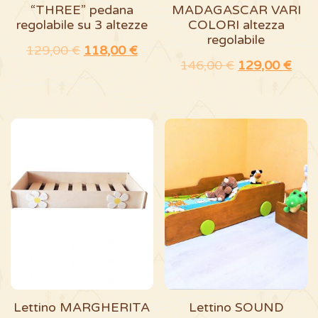
“THREE” pedana
MADAGASCAR VARI
nella
regolabile su 3 altezze
COLORI altezza
pagina
regolabile
129,00
€
118,00
€
del
146,00
€
129,00
€
prodotto
Questo
Questo
prodotto
prodotto
ha
ha
più
più
varianti.
varianti.
Le
Le
opzioni
opzioni
possono
possono
essere
essere
Lettino MARGHERITA
Lettino SOUND