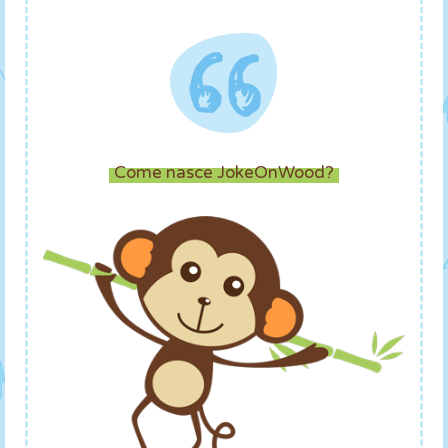
Come nasce JokeOnWood?