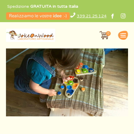
Spedizione
GRATUITA in tutta Italia
339.21.25.124
Realizziamo le vostre
idee
:-)
0