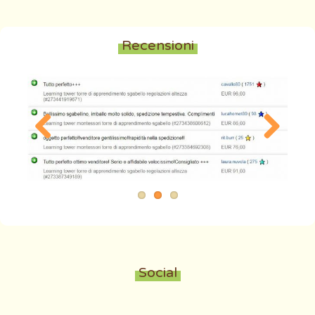
Recensioni
Prev
Next
ious
Social