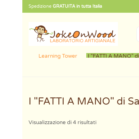
Popolarità
Spedizione
GRATUITA in tutta Italia
Cerca:
Learning Tower
I “FATTI A MANO” di
I "FATTI A MANO" di Sa
Visualizzazione di 4 risultati