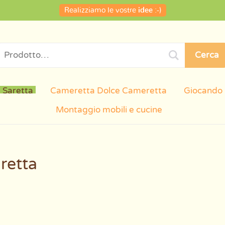
Realizziamo le vostre
idee
:-)
Cerca
 Saretta
Cameretta Dolce Cameretta
Giocando
Montaggio mobili e cucine
retta