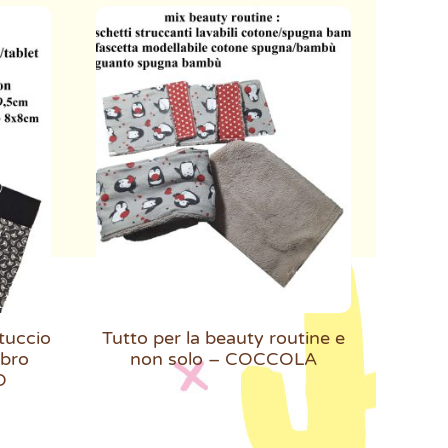
stuccio
Tutto per la beauty routine e
ibro
non solo – COCCOLA
O