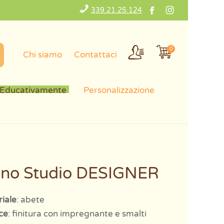
339.21.25.124
0
Chi siamo
Contattaci
 Educativamente
Personalizzazione
ino Studio DESIGNER
iale
: abete
ce
: finitura con impregnante e smalti