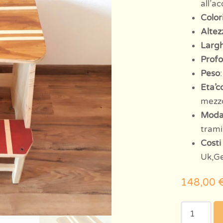
all’a
Colori
Altez
Larg
Profo
Peso
Eta’c
mezz
Modal
trami
Costi 
Uk,Ge
148,00