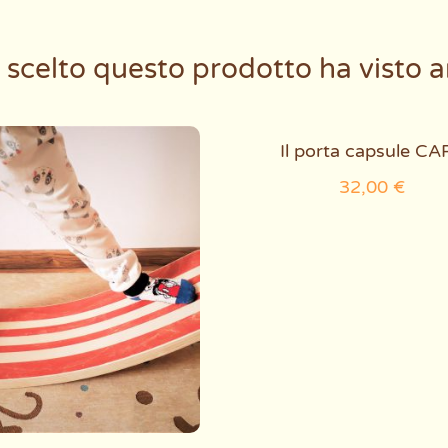
 scelto questo prodotto ha visto a
Questo
Il porta capsule CA
prodotto
32,00
€
ha
più
varianti.
Le
opzioni
possono
essere
scelte
nella