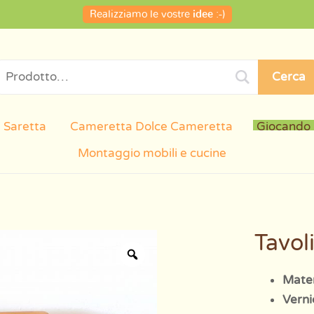
Realizziamo le vostre
idee
:-)
Cerca
 Saretta
Cameretta Dolce Cameretta
Giocando
Montaggio mobili e cucine
Tavol
Mater
Verni