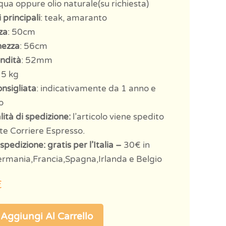
cqua oppure olio naturale(su richiesta)
 principali
: teak, amaranto
za
: 50cm
hezza
: 56cm
ndità
: 52mm
: 5 kg
onsigliata
: indicativamente da 1 anno e
o
ità di spedizione:
l’articolo viene spedito
te Corriere Espresso.
spedizione: gratis per l’Italia –
30€ in
rmania,Francia,Spagna,Irlanda e Belgio
€
Aggiungi Al Carrello