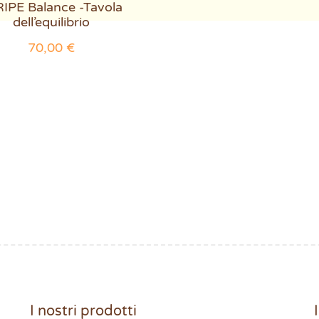
IPE Balance -Tavola
pagina
dell’equilibrio
del
70,00
€
prodotto
I nostri prodotti