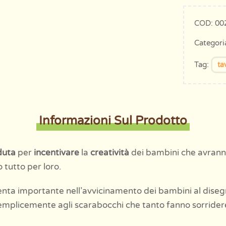
pagina
COD:
00
del
prodotto
Categori
Tag:
ta
Informazioni Sul Prodotto
duta
per
incentivare
la
creatività
dei bambini che avran
 tutto per loro.
enta importante nell’avvicinamento dei bambini al dise
semplicemente agli scarabocchi che tanto fanno sorridere