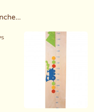
nche...
PS