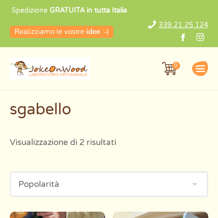
Popolarità
Spedizione
GRATUITA in tutta Italia
339.21.25.124
Realizziamo le vostre
idee
:-)
0
sgabello
Visualizzazione di 2 risultati